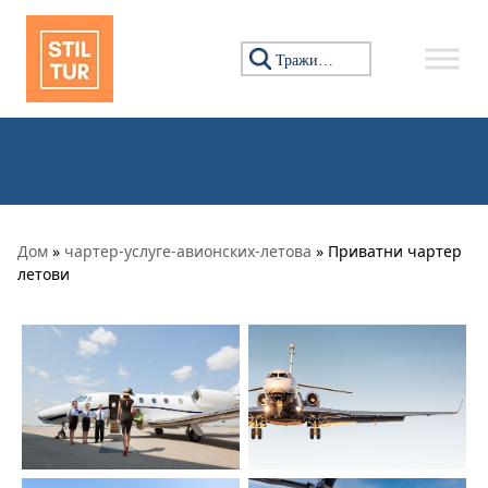
Пређи на садржај
Тражи:
Дом
»
чартер-услуге-авионских-летова
» Приватни чартер
летови