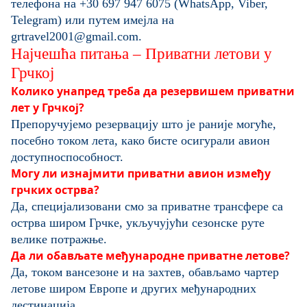
телефона на
+30 697 947 6075
(WhatsApp, Viber,
Telegram) или путем имејла на
grtravel2001@gmail.com
.
Најчешћа питања – Приватни летови у
Грчкој
Колико унапред треба да резервишем приватни
лет у Грчкој?
Препоручујемо резервацију што је раније могуће,
посебно током лета, како бисте осигурали авион
доступно
способност.
Могу ли изнајмити приватни авион између
грчких острва?
Да, специјализовани смо за приватне трансфере са
острва широм Грчке, укључујући сезонске руте
велике потражње.
Да ли обављате међународне приватне летове?
Да, током вансезоне и на захтев, обављамо чартер
летове широм Европе и других међународних
дестинација.