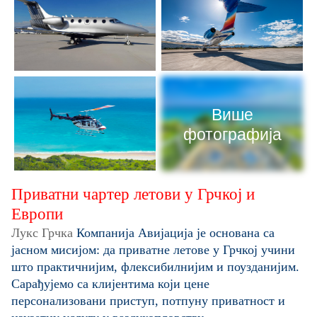
Више
фотографија
Приватни чартер летови у Грчкој и
Европи
Лукс Грчка
Компанија Авијација је основана са
јасном мисијом: да приватне летове у Грчкој учини
што практичнијим, флексибилнијим и поузданијим.
Сарађујемо са клијентима који цене
персонализовани приступ, потпуну приватност и