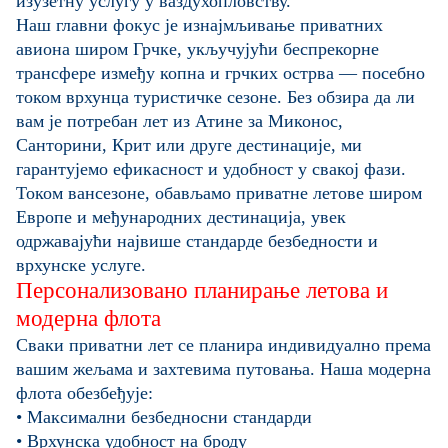
изузетну услугу у ваздухопловству.
Наш главни фокус је изнајмљивање приватних
авиона широм Грчке, укључујући беспрекорне
трансфере између копна и грчких острва — посебно
током врхунца туристичке сезоне. Без обзира да ли
вам је потребан лет из Атине за Миконос,
Санторини, Крит или друге дестинације, ми
гарантујемо ефикасност и удобност у свакој фази.
Током вансезоне, обављамо приватне летове широм
Европе и међународних дестинација, увек
одржавајући највише стандарде безбедности и
врхунске услуге.
Персонализовано планирање летова и
модерна флота
Сваки приватни лет се планира индивидуално према
вашим жељама и захтевима путовања. Наша модерна
флота обезбеђује:
• Максимални безбедносни стандарди
• Врхунска удобност на броду