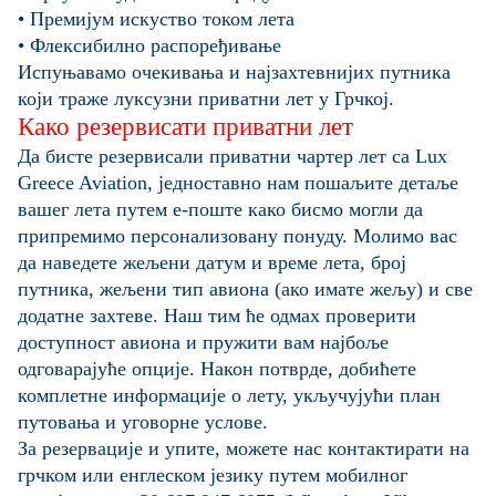
• Премијум искуство током лета
• Флексибилно распоређивање
Испуњавамо очекивања и најзахтевнијих путника
који траже луксузни приватни лет у Грчкој.
Како резервисати приватни лет
Да бисте резервисали приватни чартер лет са Lux
Greece Aviation, једноставно нам пошаљите детаље
вашег лета путем е-поште како бисмо могли да
припремимо персонализовану понуду. Молимо вас
да наведете жељени датум и време лета, број
путника, жељени тип авиона (ако имате жељу) и све
додатне захтеве. Наш тим ће одмах проверити
доступност авиона и пружити вам најбоље
одговарајуће опције. Након потврде, добићете
комплетне информације о лету, укључујући план
путовања и уговорне услове.
За резервације и упите, можете нас контактирати на
грчком или енглеском језику путем мобилног