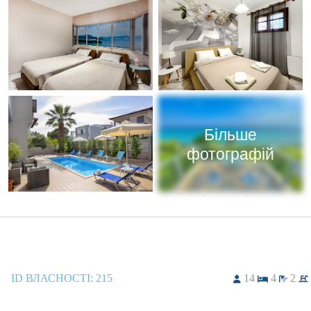
Більше
фотографій
ID ВЛАСНОСТІ:
215
14
4
2