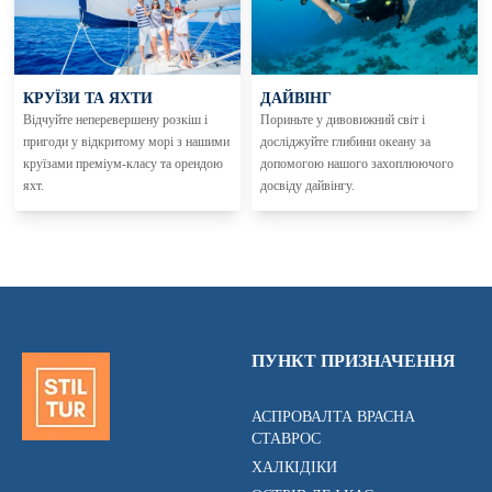
КРУЇЗИ ТА ЯХТИ
ДАЙВІНГ
Відчуйте неперевершену розкіш і
Пориньте у дивовижний світ і
пригоди у відкритому морі з нашими
досліджуйте глибини океану за
круїзами преміум-класу та орендою
допомогою нашого захоплюючого
яхт.
досвіду дайвінгу.
ПУНКТ ПРИЗНАЧЕННЯ
АСПРОВАЛТА ВРАСНА
СТАВРОС
ХАЛКІДІКИ