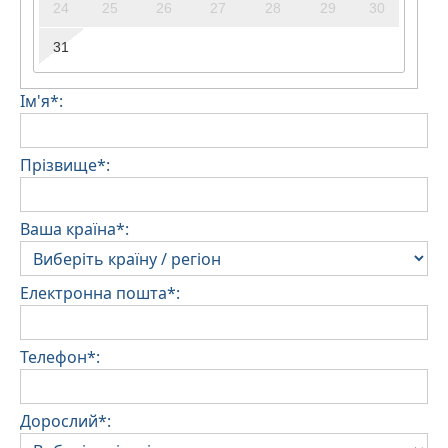
24
25
26
27
28
29
30
31
Ім'я*:
Прізвище*:
Ваша країна*:
Електронна пошта*:
Телефон*:
Дорослий*: