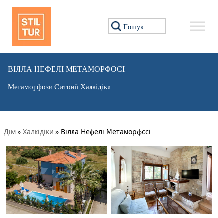
Пошук:
ВІЛЛА НЕФЕЛІ МЕТАМОРФОСІ
Метаморфози Ситонії Халкідіки
Дім
»
Халкідіки
»
Вілла Нефелі Метаморфосі