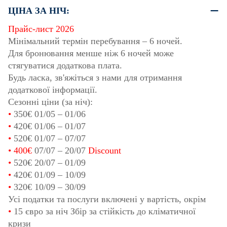
ЦІНА ЗА НІЧ:
Прайс-лист 2026
Мінімальний термін перебування – 6 ночей.
Для бронювання менше ніж 6 ночей може
стягуватися додаткова плата.
Будь ласка, зв'яжіться з нами для отримання
додаткової інформації.
Сезонні ціни (за ніч):
•
350€
01/05
–
01/06
•
420€
01/06
–
01/07
•
520€
01/07
–
07/07
•
400€
07/07
–
20/07
Discount
•
520€
20/07
–
01/09
•
420€
01/09
–
10/09
•
320€
10/09
–
30/09
Усі податки та послуги включені у вартість, окрім
•
15 євро за ніч Збір за стійкість до кліматичної
кризи