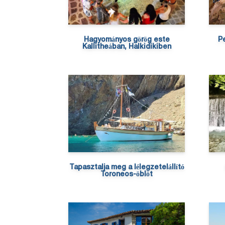
Hagyományos görög este
Pe
Kallitheában, Halkidikiben
Tapasztalja meg a lélegzetelállító
Toroneos-öblöt