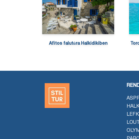
Afitos falutúra Halkidikiben
Toro
REND
ASPR
HALK
LEFK
LOU
OLYM
PAR