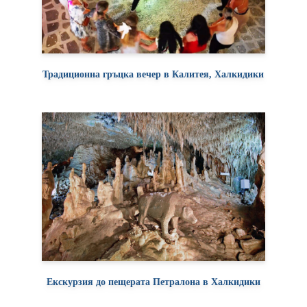
Традиционна гръцка вечер в Калитея, Халкидики
Екскурзия до пещерата Петралона в Халкидики