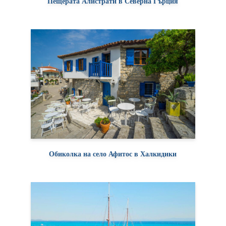
Пещерата Алистрати в Северна Гърция
Обиколка на село Афитос в Халкидики