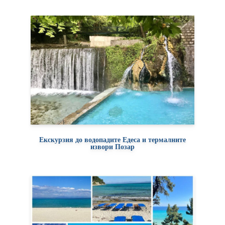
Екскурзия до водопадите Едеса и термалните
извори Позар