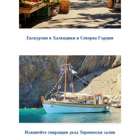
Екскурзии в Халкидики и Северна Гърция
Изживейте спиращия дъха Торонеоски залив