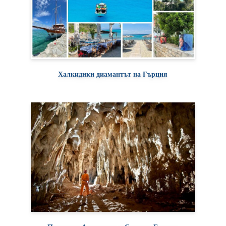
Халкидики диамантът на Гърция