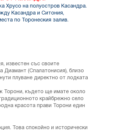
жа Хрусо на полуостров Касандра.
ежду Касандра и Ситония,
еста по Торонеския залив.
я, известен със своите
а Диамант (Спалатонисия), близо
инути плуване директно от лодката
ж Торони, където ще имате около
з традиционното крайбрежно село
родна красота прави Торони един
ция. Това спокойно и исторически