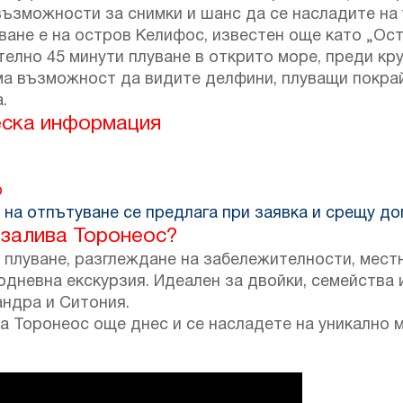
възможности за снимки и шанс да се насладите на
ване е на остров Келифос, известен още като „Ост
телно 45 минути плуване в открито море, преди кр
има възможност да видите делфини, плуващи покра
.
еска информация
о
на отпътуване се предлага при заявка и срещу д
 залива Торонеос?
а плуване, разглеждане на забележителности, мес
невна екскурзия. Идеален за двойки, семейства и 
андра и Ситония.
а Торонеос още днес и се насладете на уникално 