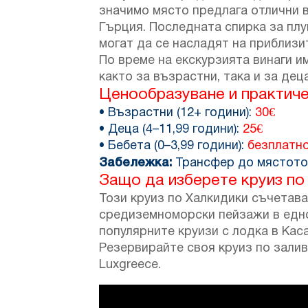
значимо място предлага отлични 
Гърция. Последната спирка за плу
могат да се насладят на приблизи
По време на екскурзията винаги 
както за възрастни, така и за деца
Ценообразуване и практич
• Възрастни (12+ години):
30€
• Деца (4–11,99 години):
25€
• Бебета (0–3,99 години):
безплатн
Забележка:
Трансфер до мястото 
Защо да изберете круиз по
Този круиз по Халкидики съчетав
средиземноморски пейзажи в еднод
популярните круизи с лодка в Кас
Резервирайте своя круиз по залив
Luxgreece.