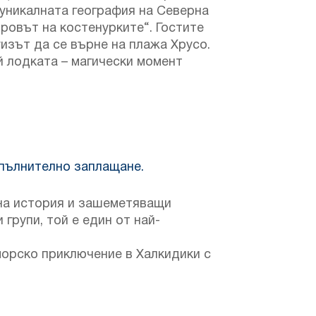
 уникалната география на Северна
ровът на костенурките“. Гостите
уизът да се върне на плажа Хрусо.
й лодката – магически момент
опълнително заплащане.
тна история и зашеметяващи
групи, той е един от най-
морско приключение в Халкидики с