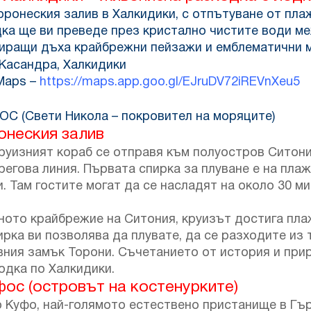
ронеския залив в Халкидики, с отпътуване от пла
дка ще ви преведе през кристално чистите води м
пиращи дъха крайбрежни пейзажи и емблематични м
 Касандра, Халкидики
Maps –
https://maps.app.goo.gl/EJruDV72iREVnXeu5
 (Свети Никола – покровител на моряците)
онеския залив
руизният кораб се отправя към полуостров Ситони
егова линия. Първата спирка за плуване е на плаж
. Там гостите могат да се насладят на около 30 м
ното крайбрежие на Ситония, круизът достига пла
ирка ви позволява да плувате, да се разходите и
вния замък Торони. Съчетанието от история и при
одка по Халкидики.
ос (островът на костенурките)
Куфо, най-голямото естествено пристанище в Гър