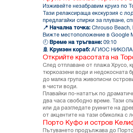
Изживейте незабравим круиз по То
Тази релаксираща екскурзия с ло
предлагайки спирки за плуване, с
📍 Начална точка:
Chrouso Beach,
Вижте местоположение в Google 
🕘
Време на тръгване:
09:10
🚢 Круизен кораб:
АГИОС НИКОЛАОС
Открийте красотата на Тор
След отплаване от плажа Хрусо, к
тюркоазени води и недокосната бр
до малка група живописни острови
в чисти води.
Плавайки по-нататък по драматич
два часа свободно време. Тази сп
или да разгледате руините на дре
от акцентите на тази обиколка с л
Порто Куфо и остров Келиф
Пътуването продължава до Порто 