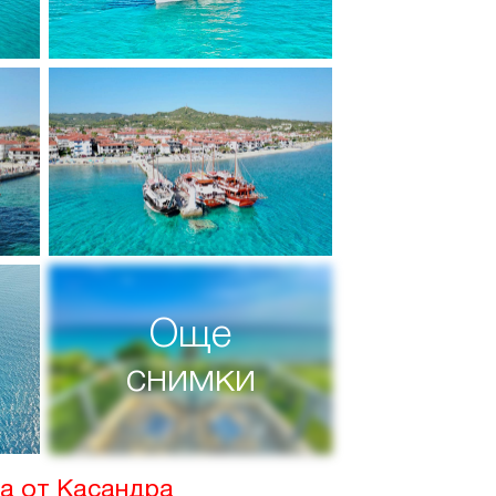
Още
снимки
ка от Касандра