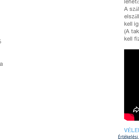
lehet
A szál
elszál
kell i
(A tak
kell fi
ó
 a
VÉLE
Értékelési