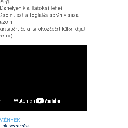
őség.
láshelyen kisállatokat lehet
lásolni, ezt a foglalás során vissza
gazolni.
arításért és a károkozásért külön díjat
zetni.)
MÉNYEK
 link beszerzése