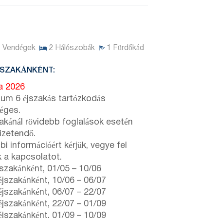
7
Vendégek
2
Hálószobák
1
Fürdőkád
JSZAKÁNKÉNT:
ta 2026
um 6 éjszakás tartózkodás
éges.
zakánál rövidebb foglalások esetén
fizetendő.
i információért kérjük, vegye fel
k a kapcsolatot.
szakánként,
01/05
–
10/06
jszakánként,
10/06
–
06/07
jszakánként,
06/07
–
22/07
jszakánként,
22/07
–
01/09
jszakánként,
01/09
–
10/09