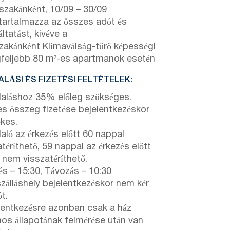
szakánként,
10/09
–
30/09
 tartalmazza az összes adót és
ltatást, kivéve a
zakánként Klímaválság-tűrő képességi
egfeljebb 80 m²-es apartmanok esetén
LÁSI ÉS FIZETÉSI FELTÉTELEK:
laláshoz 35% előleg szükséges.
jes összeg fizetése bejelentkezéskor
kes.
laló az érkezés előtt 60 nappal
téríthető, 59 nappal az érkezés előtt
 nem visszatéríthető.
és – 15:30, Távozás – 10:30
szálláshely bejelentkezéskor nem kér
t.
elentkezésre azonban csak a ház
ános állapotának felmérése után van