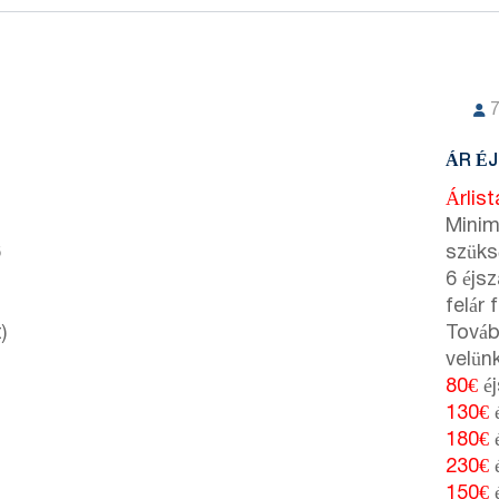
ÁR É
Árlis
Minim
6
szüks
6 éjs
felár 
)
Tovább
velün
80€
éj
130€
é
180€
é
230€
é
150€
é