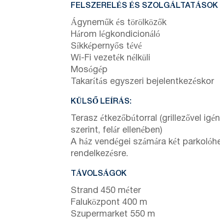
FELSZERELÉS ÉS SZOLGÁLTATÁSOK
Ágyneműk és törölközők
Három légkondicionáló
Síkképernyős tévé
Wi-Fi vezeték nélküli
Mosógép
Takarítás egyszeri bejelentkezéskor
KÜLSŐ LEÍRÁS:
Terasz étkezőbútorral (grillezővel igé
szerint, felár ellenében)
A ház vendégei számára két parkolóhel
rendelkezésre.
TÁVOLSÁGOK
Strand 450 méter
Faluközpont 400 m
Szupermarket 550 m