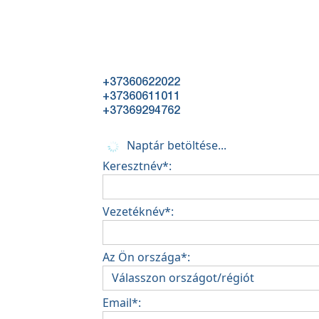
+37360622022
+37360611011
+37369294762
Naptár betöltése...
Keresztnév*:
Vezetéknév*:
Az Ön országa*:
Email*: