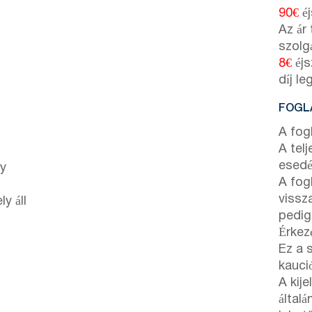
90€
éj
Az ár
szolgá
8€
éjs
díj l
FOGLA
A fog
A tel
esedé
ny
A fog
vissza
y áll
pedig
Érkez
Ez a 
kaució
A kij
által