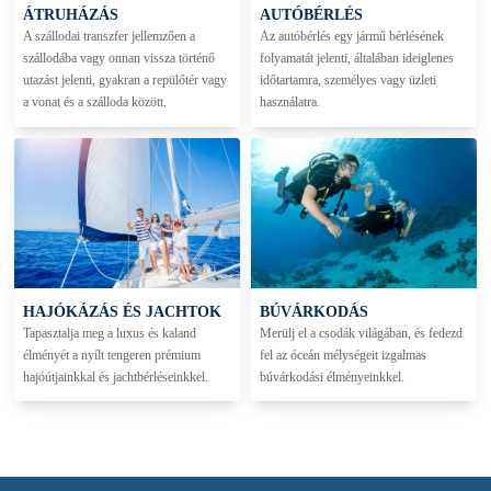
ÁTRUHÁZÁS
AUTÓBÉRLÉS
A szállodai transzfer jellemzően a
Az autóbérlés egy jármű bérlésének
szállodába vagy onnan vissza történő
folyamatát jelenti, általában ideiglenes
utazást jelenti, gyakran a repülőtér vagy
időtartamra, személyes vagy üzleti
a vonat és a szálloda között.
használatra.
HAJÓKÁZÁS ÉS JACHTOK
BÚVÁRKODÁS
Tapasztalja meg a luxus és kaland
Merülj el a csodák világában, és fedezd
élményét a nyílt tengeren prémium
fel az óceán mélységeit izgalmas
hajóútjainkkal és jachtbérléseinkkel.
búvárkodási élményeinkkel.