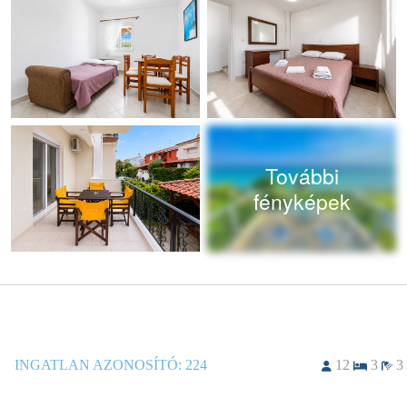
További
fényképek
INGATLAN AZONOSÍTÓ:
224
12
3
3