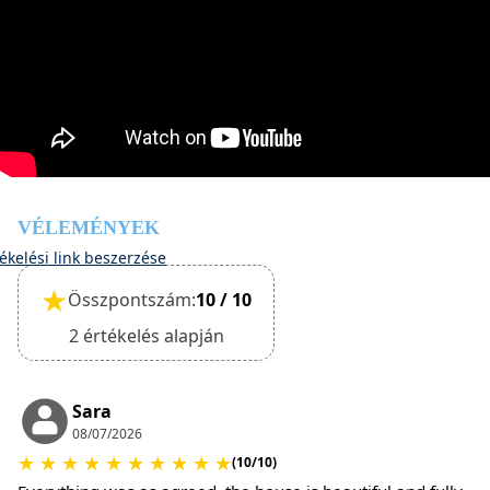
A kijelentkezésre azonban csak a ház általános
állapotának felmérése után van lehetőség.
A szálláshelyen kisállatokat lehet bevinni, ezt a foglalás
során kell megerősíteni (takarítási díj és kaució
fizetendő).
VÉLEMÉNYEK
ékelési link beszerzése
★
Összpontszám:
10 / 10
2 értékelés alapján
Sara
08/07/2026
★
★
★
★
★
★
★
★
★
★
(10/10)