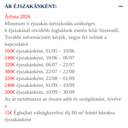
ÁR ÉJSZAKÁNKÉNT:
Árlista 2026
Minimum 6 éjszakás tartózkodás szükséges.
6 éjszakánál rövidebb foglalások esetén felár fizetendő.
További információért kérjük, vegye fel velünk a
kapcsolatot.
160€
éjszakánként,
01/05
–
10/06
240€
éjszakánként,
10/06
–
06/07
320€
éjszakánként,
06/07
–
22/07
380€
éjszakánként,
22/07
–
22/08
320€
éjszakánként,
22/08
–
01/09
240€
éjszakánként,
01/09
–
10/09
200€
éjszakánként,
10/09
–
30/09
Az ár tartalmazza az összes adót és szolgáltatást, kivéve
a
15€
Éghajlati válságkezelési díj 80 m² feletti házakra
éjszakánként