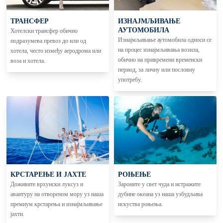
ТРАНСФЕР
ИЗНАЈМЉИВАЊЕ
АУТОМОБИЛА
Хотелски трансфер обично
Изнајмљивање аутомобила односи се
подразумева превоз до или од
на процес изнајмљивања возила,
хотела, често између аеродрома или
обично на привремени временски
воза и хотела.
период, за личну или пословну
употребу.
КРСТАРЕЊЕ И ЈАХТЕ
РОЊЕЊЕ
Доживите врхунски луксуз и
Зароните у свет чуда и истражите
авантуру на отвореном мору уз наша
дубине океана уз наша узбудљива
премиум крстарења и изнајмљивање
искуства роњења.
јахти.