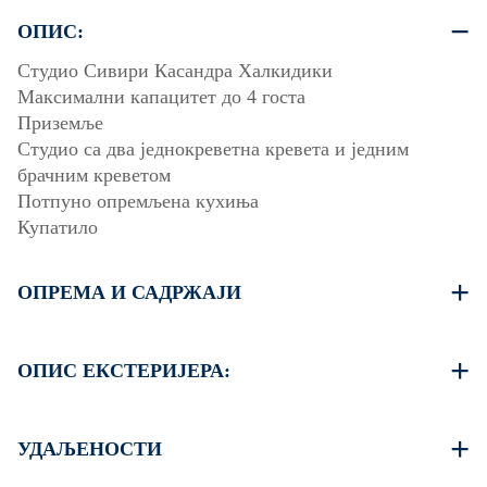
ОПИС:
Студио Сивири Касандра Халкидики
Максимални капацитет до 4 госта
Приземље
Студио са два једнокреветна кревета и једним
брачним креветом
Потпуно опремљена кухиња
Купатило
ОПРЕМА И САДРЖАЈИ
Постељина и пешкири
Клима уређај
ОПИС ЕКСТЕРИЈЕРА:
Бежични Wi-Fi
Машина за прање веша
Јавна башта
Пегла и даска за пеглање (на захтев)
Паркинг места доступна за госте комплекса
УДАЉЕНОСТИ
Чишћење једном приликом одјаве