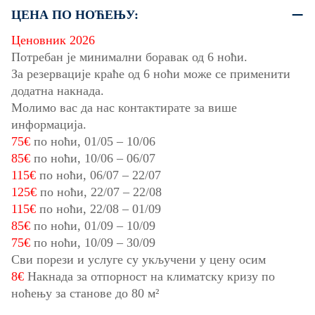
ЦЕНА ПО НОЋЕЊУ:
Ценовник 2026
Потребан је минимални боравак од 6 ноћи.
За резервације краће од 6 ноћи може се применити
додатна накнада.
Молимо вас да нас контактирате за више
информација.
75€
по ноћи,
01/05
–
10/06
85€
по ноћи,
10/06
–
06/07
115€
по ноћи,
06/07
–
22/07
125€
по ноћи,
22/07
–
22/08
115€
по ноћи,
22/08
–
01/09
85€
по ноћи,
01/09
–
10/09
75€
по ноћи,
10/09
–
30/09
Сви порези и услуге су укључени у цену осим
8€
Накнада за отпорност на климатску кризу по
ноћењу за станове до 80 м²