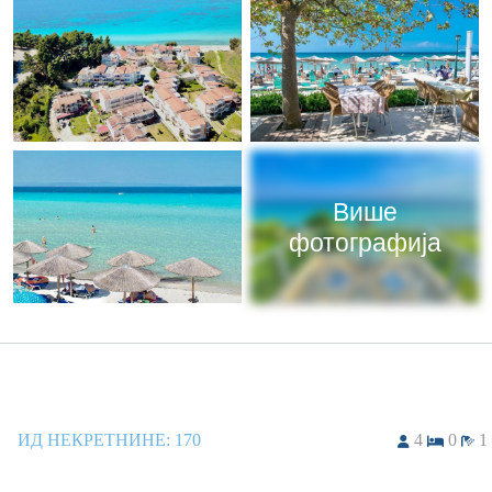
Више
фотографија
ИД НЕКРЕТНИНЕ:
170
4
0
1