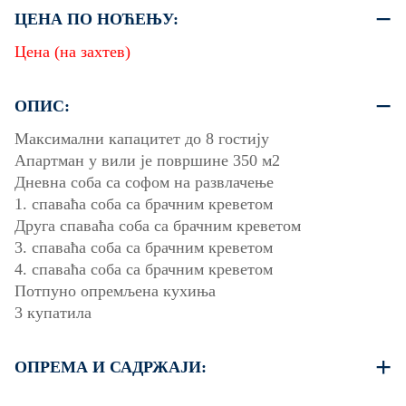
ЦЕНА ПО НОЋЕЊУ:
Цена (на захтев)
ОПИС:
Максимални капацитет до 8 гостију
Апартман у вили је површине 350 м2
Дневна соба са софом на развлачење
1. спаваћа соба са брачним креветом
Друга спаваћа соба са брачним креветом
3. спаваћа соба са брачним креветом
4. спаваћа соба са брачним креветом
Потпуно опремљена кухиња
3 купатила
ОПРЕМА И САДРЖАЈИ:
Постељина и пешкири