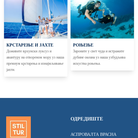
КРСТАРЕЊЕ И ЈАХТЕ
РОЊЕЊЕ
Доживите врхунски луксуз и
Зароните у свет чуда и истражите
авантуру на отвореном мору уз наша
дубине океана уз наша узбудљива
премиум крстарења и изнајмљивање
искуства роњења.
јахти.
ОДРЕДИШТЕ
АСПРОВАЛТА ВРАСНА